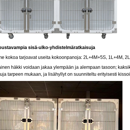
Joustavampia sisä-ulko-yhdistelmäratkaisuja
me kokoa tarjoavat useita kokoonpanoja: 2L+4M+5S, 1L+4M, 2L
inen häkki voidaan jakaa ylempään ja alempaan tasoon; kaksik
uja tarpeen mukaan, ja lisähyllyt on suunniteltu erityisesti kissoil