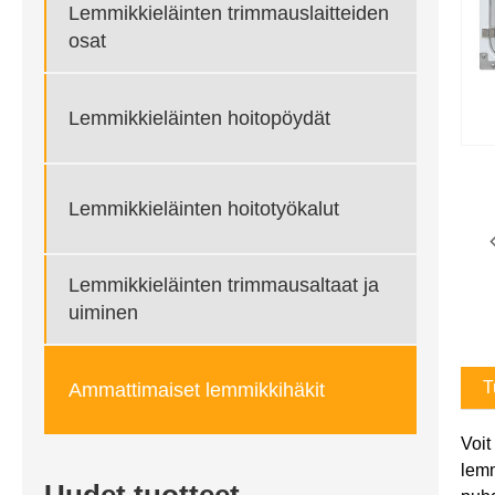
Lemmikkieläinten trimmauslaitteiden
osat
Lemmikkieläinten hoitopöydät
Lemmikkieläinten hoitotyökalut
Lemmikkieläinten trimmausaltaat ja
uiminen
T
Ammattimaiset lemmikkihäkit
Voit
lemm
Uudet tuotteet