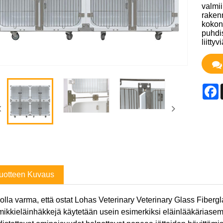
valmii
raken
kokon
puhdis
liitty
F
uotteen Kuvaus
 olla varma, että ostat Lohas Veterinary Veterinary Glass Fibe
ikkieläinhäkkejä käytetään usein esimerkiksi eläinlääkäriasemil