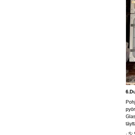
6.D
Pohj
pyör
Glas
täyt
· S: