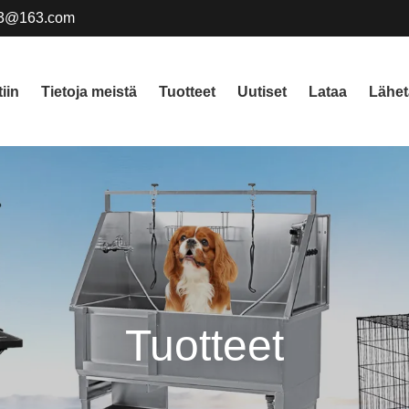
3@163.com
iin
Tietoja meistä
Tuotteet
Uutiset
Lataa
Lähet
Tuotteet