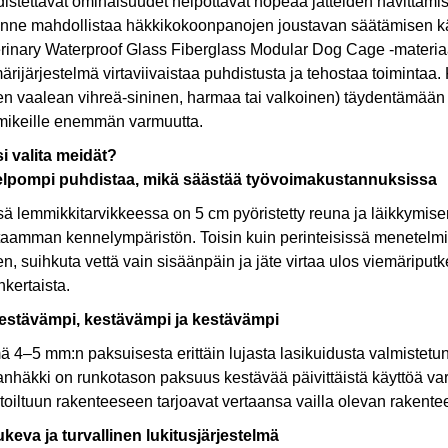
istettavat ominaisuudet helpottavat nopeaa jätteiden hävittämist
nne mahdollistaa häkkikokoonpanojen joustavan säätämisen kä
rinary Waterproof Glass Fiberglass Modular Dog Cage -materiaal
ärijärjestelmä virtaviivaistaa puhdistusta ja tehostaa toimintaa. 
en vaalean vihreä-sininen, harmaa tai valkoinen) täydentämään 
mikeille enemmän varmuutta.
i valita meidät?
elpompi puhdistaa, mikä säästää työvoimakustannuksissa
ä lemmikkitarvikkeessa on 5 cm pyöristetty reuna ja läikkymise
aamman kennelympäristön. Toisin kuin perinteisissä menetelmiss
en, suihkuta vettä vain sisäänpäin ja jäte virtaa ulos viemäriput
nkertaista.
Kestävämpi, kestävämpi ja kestävämpi
 4–5 mm:n paksuisesta erittäin lujasta lasikuidusta valmistetu
anhäkki on runkotason paksuus kestävää päivittäistä käyttöä vart
oiltuun rakenteeseen tarjoavat vertaansa vailla olevan rakente
ukeva ja turvallinen lukitusjärjestelmä