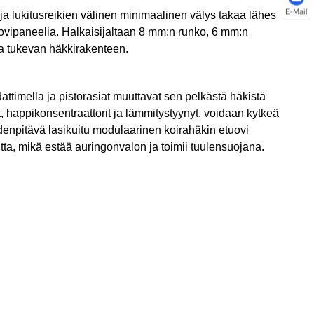
E-Mail
 ja lukitusreikien välinen minimaalinen välys takaa lähes
Euskal
ovipaneelia. Halkaisijaltaan 8 mm:n runko, 6 mm:n
ja tukevan häkkirakenteen.
Azərbaycan
Slovenský jazyk
attimella ja pistorasiat muuttavat sen pelkästä häkistä
 happikonsentraattorit ja lämmitystyynyt, voidaan kytkeä
Македонски
edenpitävä lasikuitu modulaarinen koirahäkin etuovi
a, mikä estää auringonvalon ja toimii tuulensuojana.
Lietuvos
Eesti Keel
Română
Slovenski
मराठी
Srpski језик