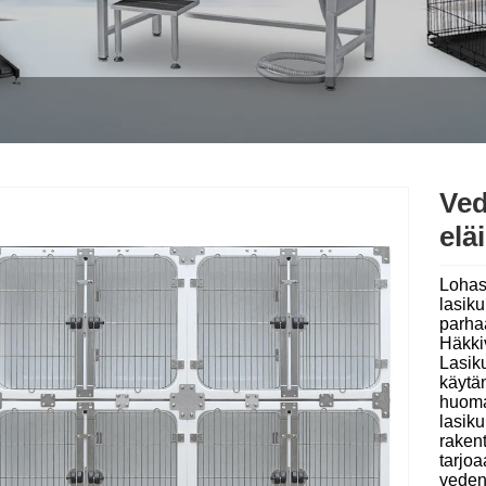
Ved
elä
Lohas
lasik
parhaa
Häkki
Lasiku
käytän
huoma
lasiku
raken
tarjoa
vedenp