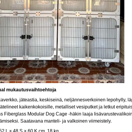
ual mukautusvaihtoehtoja
averkko, jäteastia, keskiseinä, neljännesverkoinen lepohylly, lä
ätelineet kaikenkokoisille, metalliset vesiputket ja letkut eripitu
s Fiberglass Modular Dog Cage -häkin laaja lisävarustevalikoim
tämiseksi. Saatavana manteli- ja valkoinen viimeistely.
 52 L × 48 S × 60 K cm, 18 kg