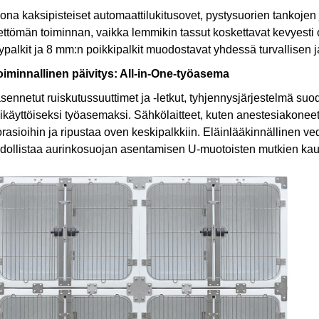
ona kaksipisteiset automaattilukitusovet, pystysuorien tankojen
ttömän toiminnan, vaikka lemmikin tassut koskettavat kevyesti 
ypalkit ja 8 mm:n poikkipalkit muodostavat yhdessä turvallisen 
oiminnallinen päivitys: All-in-One-työasema
sennetut ruiskutussuuttimet ja -letkut, tyhjennysjärjestelmä suod
käyttöiseksi työasemaksi. Sähkölaitteet, kuten anestesiakoneet,
orasioihin ja ripustaa oven keskipalkkiin. Eläinlääkinnällinen v
ollistaa aurinkosuojan asentamisen U-muotoisten mutkien kautt