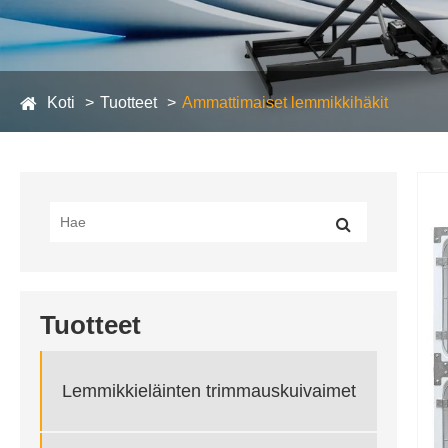
Koti
Tuotteet
Ammattimaiset lemmikkihäkit
Tuotteet
Lemmikkieläinten trimmauskuivaimet