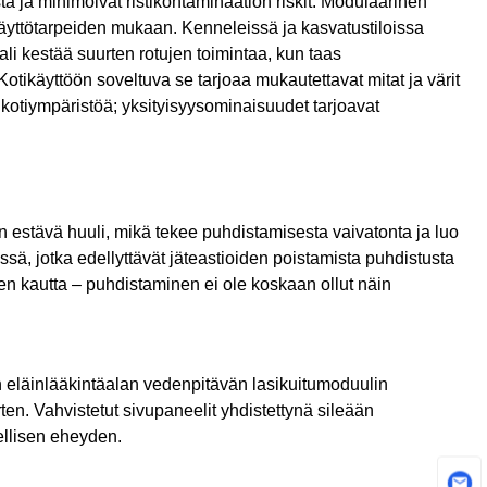
ä ja minimoivat ristikontaminaation riskit. Modulaarinen
yttötarpeiden mukaan. Kenneleissä ja kasvatustiloissa
Javanese
i kestää suurten rotujen toimintaa, kun taas
Kotikäyttöön soveltuva se tarjoaa mukautettavat mitat ja värit
فارسی
kotiympäristöä; yksityisyysominaisuudet tarjoavat
தமிழ்
తెలుగు
n estävä huuli, mikä tekee puhdistamisesta vaivatonta ja luo
नेपाली
ä, jotka edellyttävät jäteastioiden poistamista puhdistusta
Burmese
ken kautta – puhdistaminen ei ole koskaan ollut näin
български
ລາວ
n eläinlääkintäalan vedenpitävän lasikuitumoduulin
en. Vahvistetut sivupaneelit yhdistettynä sileään
Latine
ellisen eheyden.
Қазақша