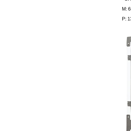
M: 6
P: 1