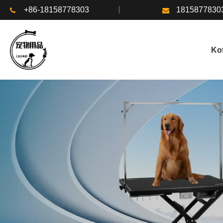
+86-18158778303
1815877830
Kot