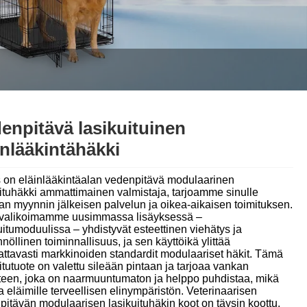
Nederlands
ภาษาไทย
Polski
한국어
enpitävä lasikuituinen
Svenska
inlääkintähäkki
magyar
 on eläinlääkintäalan vedenpitävä modulaarinen
Malay
uituhäkki ammattimainen valmistaja, tarjoamme sinulle
n myynnin jälkeisen palvelun ja oikea-aikaisen toimituksen.
valikoimamme uusimmassa lisäyksessä –
বাংলা ভাষার
itumoduulissa – yhdistyvät esteettinen viehätys ja
nöllinen toiminnallisuus, ja sen käyttöikä ylittää
Dansk
ttavasti markkinoiden standardit modulaariset häkit. Tämä
itutuote on valettu sileään pintaan ja tarjoaa vankan
Suomi
teen, joka on naarmuuntumaton ja helppo puhdistaa, mikä
a eläimille terveellisen elinympäristön. Veterinaarisen
itävän modulaarisen lasikuituhäkin koot on täysin koottu,