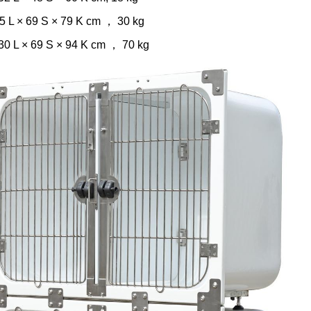
5 L × 69 S × 79 K cm ， 30 kg
30 L × 69 S × 94 K cm ， 70 kg