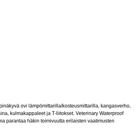
pinäkyvä ovi lämpömittarilla/kosteusmittarilla, kangasverho,
isina, kulmakappaleet ja T-liitokset. Veterinary Waterproof
a parantaa häkin toimivuutta erilaisten vaatimusten