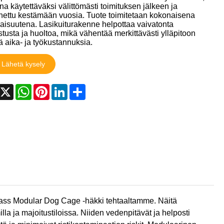
हिन्दी
na käytettäväksi välittömästi toimituksen jälkeen ja
nettu kestämään vuosia. Tuote toimitetaan kokonaisena
Pilipino
aisuutena. Lasikuiturakenne helpottaa vaivatonta
tusta ja huoltoa, mikä vähentää merkittävästi ylläpitoon
viä aika- ja työkustannuksia.
Türkçe
Lähetä kysely
Gaeilge
acebook
X
WhatsApp
Pinterest
LinkedIn
Share
العربية
Indonesia
Norsk‎
تمل
český
ελληνικά
rglass Modular Dog Cage -häkki tehtaaltamme. Näitä
la ja majoitustiloissa. Niiden vedenpitävät ja helposti
український