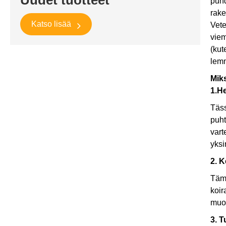
puhd
rake
Katso lisää
Vete
viem
(kut
lem
Miks
1.H
Täss
puht
vart
yksi
2. 
Tämä
koir
muot
3. T