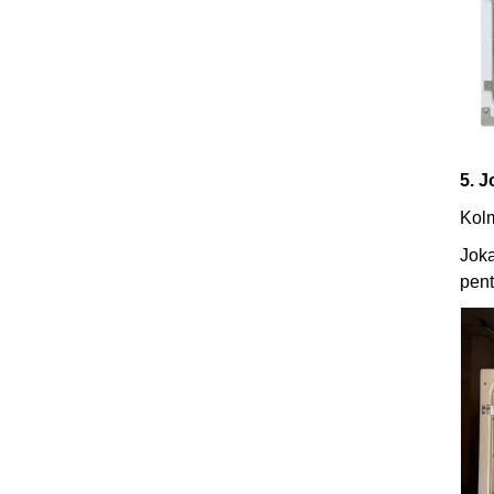
5. 
Kol
Joka
pent