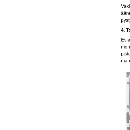
Vaki
ääne
pyst
4. T
Esia
moni
pist
mahd