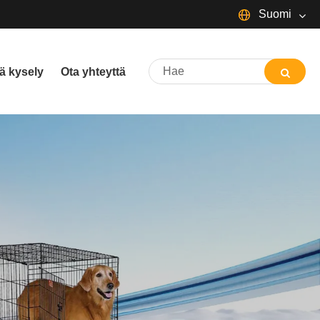
Suomi
English
ä kysely
Ota yhteyttä
Español
Português
русский
Français
日本語
Deutsch
tiếng Việt
Italiano