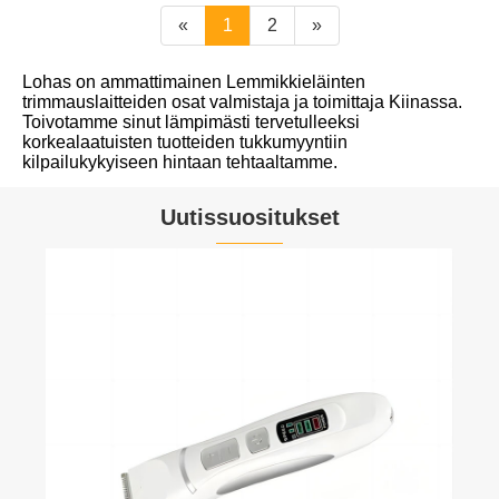
«
1
2
»
Lohas on ammattimainen Lemmikkieläinten
trimmauslaitteiden osat valmistaja ja toimittaja Kiinassa.
Toivotamme sinut lämpimästi tervetulleeksi
korkealaatuisten tuotteiden tukkumyyntiin
kilpailukykyiseen hintaan tehtaaltamme.
Uutissuositukset
Kuinka monikäyttöinen eläinten
majoittuminen ja karanteenihäkki voi
parantaa lemmikkien turvallisuutta ja
Katso lisää >>
ammattimaista eläinten hoitoa