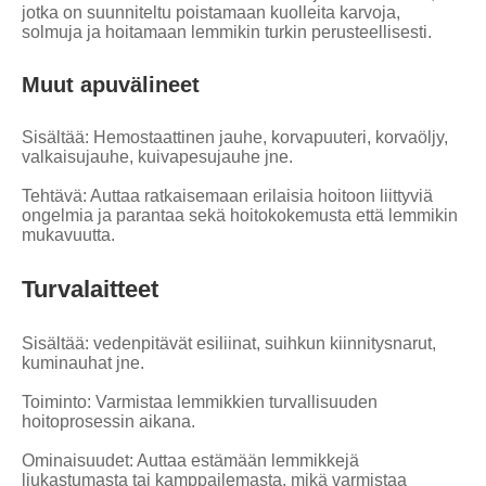
jotka on suunniteltu poistamaan kuolleita karvoja,
solmuja ja hoitamaan lemmikin turkin perusteellisesti.
Muut apuvälineet
Sisältää: Hemostaattinen jauhe, korvapuuteri, korvaöljy,
valkaisujauhe, kuivapesujauhe jne.
Tehtävä: Auttaa ratkaisemaan erilaisia ​​hoitoon liittyviä
ongelmia ja parantaa sekä hoitokokemusta että lemmikin
mukavuutta.
Turvalaitteet
Sisältää: vedenpitävät esiliinat, suihkun kiinnitysnarut,
kuminauhat jne.
Toiminto: Varmistaa lemmikkien turvallisuuden
hoitoprosessin aikana.
Ominaisuudet: Auttaa estämään lemmikkejä
liukastumasta tai kamppailemasta, mikä varmistaa