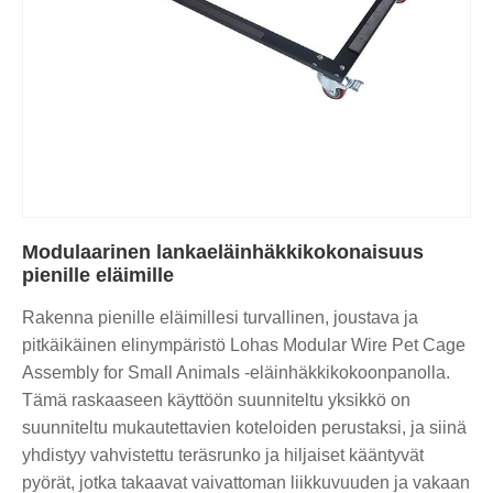
Modulaarinen lankaeläinhäkkikokonaisuus
pienille eläimille
Rakenna pienille eläimillesi turvallinen, joustava ja
pitkäikäinen elinympäristö Lohas Modular Wire Pet Cage
Assembly for Small Animals -eläinhäkkikokoonpanolla.
Tämä raskaaseen käyttöön suunniteltu yksikkö on
suunniteltu mukautettavien koteloiden perustaksi, ja siinä
yhdistyy vahvistettu teräsrunko ja hiljaiset kääntyvät
pyörät, jotka takaavat vaivattoman liikkuvuuden ja vakaan