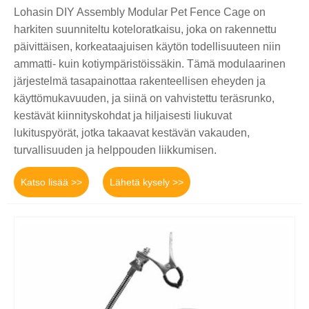
Lohasin DIY Assembly Modular Pet Fence Cage on
harkiten suunniteltu koteloratkaisu, joka on rakennettu
päivittäisen, korkeataajuisen käytön todellisuuteen niin
ammatti- kuin kotiympäristöissäkin. Tämä modulaarinen
järjestelmä tasapainottaa rakenteellisen eheyden ja
käyttömukavuuden, ja siinä on vahvistettu teräsrunko,
kestävät kiinnityskohdat ja hiljaisesti liukuvat
lukituspyörät, jotka takaavat kestävän vakauden,
turvallisuuden ja helppouden liikkumisen.
Katso lisää >>
Lähetä kysely >>