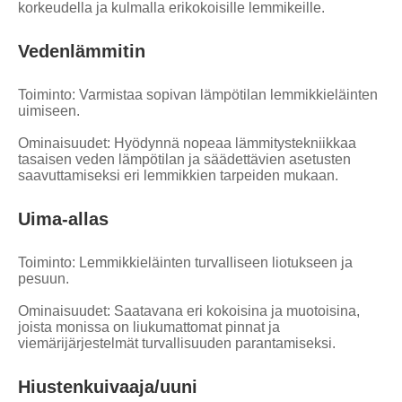
korkeudella ja kulmalla erikokoisille lemmikeille.
Vedenlämmitin
Toiminto: Varmistaa sopivan lämpötilan lemmikkieläinten
uimiseen.
Ominaisuudet: Hyödynnä nopeaa lämmitystekniikkaa
tasaisen veden lämpötilan ja säädettävien asetusten
saavuttamiseksi eri lemmikkien tarpeiden mukaan.
Uima-allas
Toiminto: Lemmikkieläinten turvalliseen liotukseen ja
pesuun.
Ominaisuudet: Saatavana eri kokoisina ja muotoisina,
joista monissa on liukumattomat pinnat ja
viemärijärjestelmät turvallisuuden parantamiseksi.
Hiustenkuivaaja/uuni