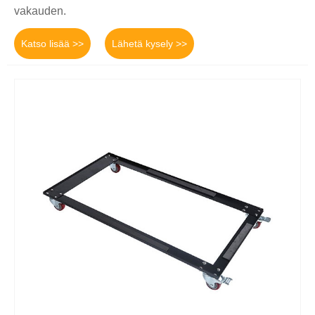
vakauden.
Katso lisää >>
Lähetä kysely >>