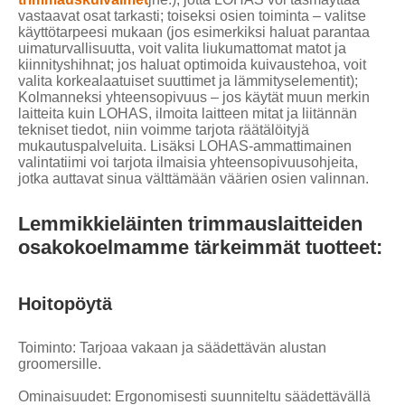
vastaavat osat tarkasti; toiseksi osien toiminta – valitse
käyttötarpeesi mukaan (jos esimerkiksi haluat parantaa
uimaturvallisuutta, voit valita liukumattomat matot ja
kiinnityshihnat; jos haluat optimoida kuivaustehoa, voit
valita korkealaatuiset suuttimet ja lämmityselementit);
Kolmanneksi yhteensopivuus – jos käytät muun merkin
laitteita kuin LOHAS, ilmoita laitteen mitat ja liitännän
tekniset tiedot, niin voimme tarjota räätälöityjä
mukautuspalveluita. Lisäksi LOHAS-ammattimainen
valintatiimi voi tarjota ilmaisia ​​yhteensopivuusohjeita,
jotka auttavat sinua välttämään väärien osien valinnan.
Lemmikkieläinten trimmauslaitteiden
osakokoelmamme tärkeimmät tuotteet:
Hoitopöytä
Toiminto: Tarjoaa vakaan ja säädettävän alustan
groomersille.
Ominaisuudet: Ergonomisesti suunniteltu säädettävällä