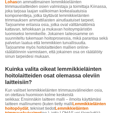
Lohas
on ammattimainen lemmikkieläinten
trimmauslaitteiden osien valmistaja ja toimittaja Kiinassa,
joka tarjoaa laajan valikoiman korkealaatuisia
komponentteja, jotka täyttävät lemmikkieläinten
trimmauksen ammattilaisten ainutlaatuiset tarpeet.
Tarjoamme erilaisia ​​osia, jotka ovat välttämättömiä
kattavan, tehokkaan ja mukavan hoitoympäristön
luomiseksi lemmikeille. Jokainen laiteosamme on
suunniteltu tukemaan hoitoprosessia, mikä parantaa sekä
palvelun laatua että lemmikkien turvallisuutta.
Tarjoamme myös hoitolaitteiden mallien online-
räätälöinnin varmistaen, että jokainen osa on räätälöity
sinun tarpeidesi mukaan.
Kuinka valita oikeat lemmikkieläinten
hoitolaitteiden osat olemassa oleviin
laitteisiin?
Kun valitset lemmikkieläinten trimmausvälineiden osia,
on otettava huomioon kolme keskeistä
seikkaa: Ensinnäkin laitteen malli – ilmoita käyttämäsi
laitteen mallinumero (kuten tietty malli
Lemmikkieläinten
hoitopöydät
, tekniset tiedot
Lemmikkieläinten
trimmauskuivaimet
jne.), jotta LOHAS voi täsmäyttää