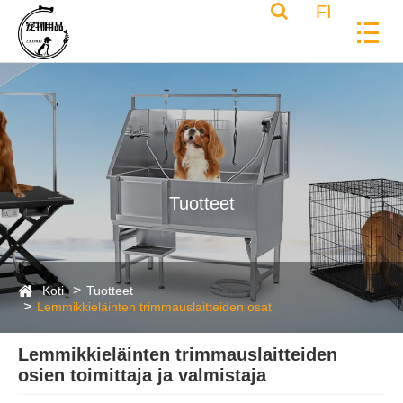
FI
Tuotteet
Koti
Tuotteet
Lemmikkieläinten trimmauslaitteiden osat
Lemmikkieläinten trimmauslaitteiden
osien toimittaja ja valmistaja