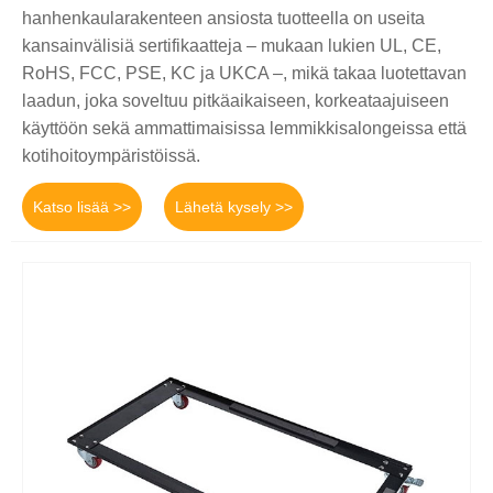
hanhenkaularakenteen ansiosta tuotteella on useita
kansainvälisiä sertifikaatteja – mukaan lukien UL, CE,
RoHS, FCC, PSE, KC ja UKCA –, mikä takaa luotettavan
laadun, joka soveltuu pitkäaikaiseen, korkeataajuiseen
käyttöön sekä ammattimaisissa lemmikkisalongeissa että
kotihoitoympäristöissä.
Katso lisää >>
Lähetä kysely >>