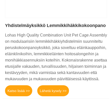
Yhdistelmäyksikkö Lemmikkihäkkikokoonpano
Lohas High Quality Combination Unit Pet Cage Assembly
on modulaarisiin lemmikkihäkkiyhdistelmiin suunniteltu
peruskokoonpanoyksikkö, joka soveltuu eläinkauppoihin,
eläinklinikoihin, lemmikkieläinten hoitosalongeihin ja
monihäkkiasennuksiin koteihin. Kokonaisrakenne asettaa
etusijalle vakauden, turvallisuuden, hiljaisen toiminnan ja
kestävyyden, mikä varmistaa sekä kantavuuden että
mukavuuden ja mukavuuden päivittäisessä käytössä.
Katso lisää >>
Lähetä kysely >>