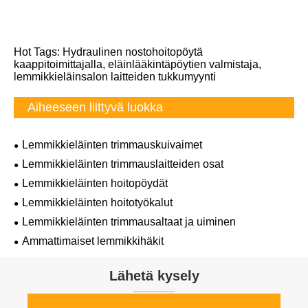
Hot Tags: Hydraulinen nostohoitopöytä
kaappitoimittajalla, eläinlääkintäpöytien valmistaja,
lemmikkieläinsalon laitteiden tukkumyynti
Aiheeseen liittyvä luokka
Lemmikkieläinten trimmauskuivaimet
Lemmikkieläinten trimmauslaitteiden osat
Lemmikkieläinten hoitopöydät
Lemmikkieläinten hoitotyökalut
Lemmikkieläinten trimmausaltaat ja uiminen
Ammattimaiset lemmikkihäkit
Lähetä kysely