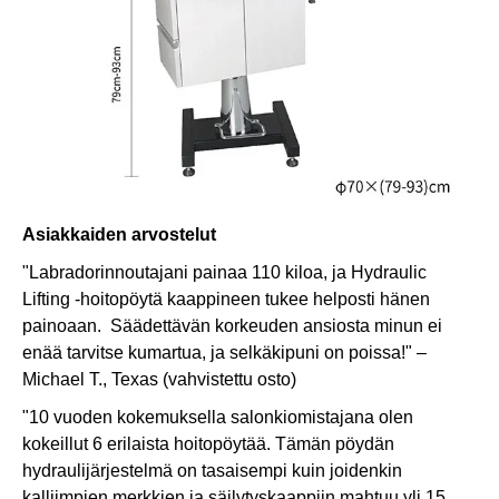
Asiakkaiden arvostelut
"Labradorinnoutajani painaa 110 kiloa, ja Hydraulic
Lifting -hoitopöytä kaappineen tukee helposti hänen
painoaan. Säädettävän korkeuden ansiosta minun ei
enää tarvitse kumartua, ja selkäkipuni on poissa!" –
Michael T., Texas (vahvistettu osto)
"10 vuoden kokemuksella salonkiomistajana olen
kokeillut 6 erilaista hoitopöytää. Tämän pöydän
hydraulijärjestelmä on tasaisempi kuin joidenkin
kalliimpien merkkien ja säilytyskaappiin mahtuu yli 15