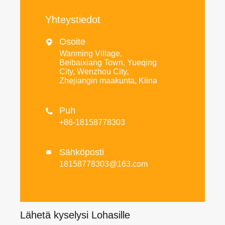
Yhteystiedot
Osoite

Wanming Village,
Beibaixiang Town, Yueqing
City, Wenzhou City,
Zhejiangin maakunta, Kiina
Puh

+86-18158778303
Sähköposti

18158778303@163.com
Lähetä kyselysi Lohasille