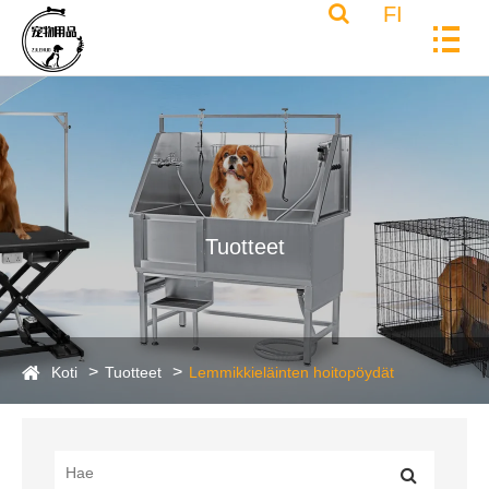
FI
Tuotteet
Koti
Tuotteet
Lemmikkieläinten hoitopöydät