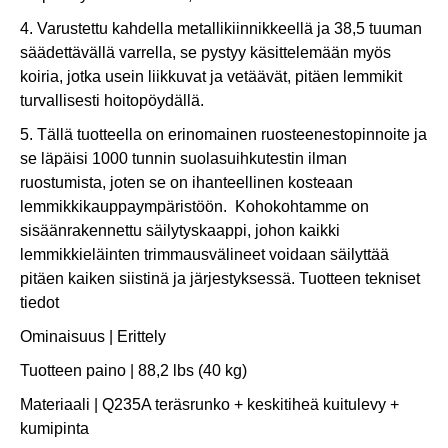
4. Varustettu kahdella metallikiinnikkeellä ja 38,5 tuuman
säädettävällä varrella, se pystyy käsittelemään myös
koiria, jotka usein liikkuvat ja vetäävät, pitäen lemmikit
turvallisesti hoitopöydällä.
5. Tällä tuotteella on erinomainen ruosteenestopinnoite ja
se läpäisi 1000 tunnin suolasuihkutestin ilman
ruostumista, joten se on ihanteellinen kosteaan
lemmikkikauppaympäristöön. Kohokohtamme on
sisäänrakennettu säilytyskaappi, johon kaikki
lemmikkieläinten trimmausvälineet voidaan säilyttää
pitäen kaiken siistinä ja järjestyksessä. Tuotteen tekniset
tiedot
Ominaisuus | Erittely
Tuotteen paino | 88,2 lbs (40 kg)
Materiaali | Q235A teräsrunko + keskitiheä kuitulevy +
kumipinta