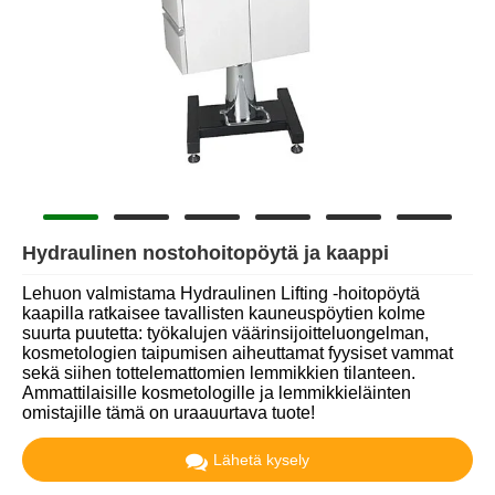
Hydraulinen nostohoitopöytä ja kaappi
Lehuon valmistama Hydraulinen Lifting -hoitopöytä
kaapilla ratkaisee tavallisten kauneuspöytien kolme
suurta puutetta: työkalujen väärinsijoitteluongelman,
kosmetologien taipumisen aiheuttamat fyysiset vammat
sekä siihen tottelemattomien lemmikkien tilanteen.
Ammattilaisille kosmetologille ja lemmikkieläinten
omistajille tämä on uraauurtava tuote!
Lähetä kysely