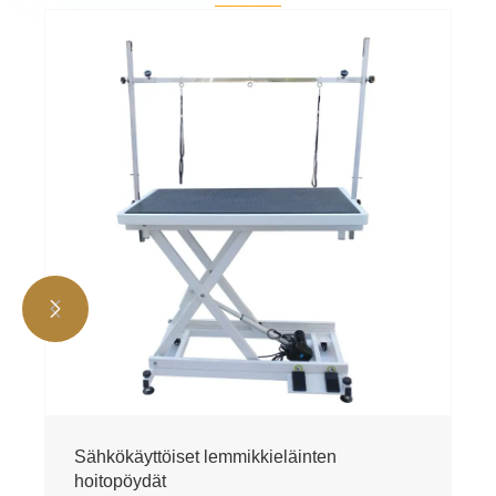


Sähkökäyttöiset lemmikkieläinten
hoitopöydät