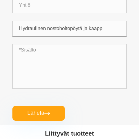
Lähetä

Liittyvät tuotteet