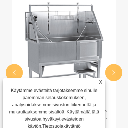
Kuinka kaksimoottorinen lemmikkieläinten
vesipuhallin voi parantaa ammattimaista
lemmikkieläinten kuivaustehoa
Katso lisää >>


X
Käytämme evästeitä tarjotaksemme sinulle
paremman selauskokemuksen,
analysoidaksemme sivuston liikennettä ja
mukauttaaksemme sisältöä. Käyttämällä tätä
sivustoa hyväksyt evästeiden
käytön.
Tietosuojakäytäntö