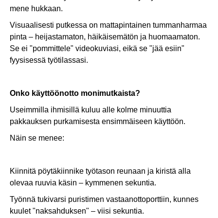
mene hukkaan.
Visuaalisesti putkessa on mattapintainen tummanharmaa
pinta – heijastamaton, häikäisemätön ja huomaamaton.
Se ei "pommittele" videokuviasi, eikä se "jää esiin"
fyysisessä työtilassasi.
Onko käyttöönotto monimutkaista?
Useimmilla ihmisillä kuluu alle kolme minuuttia
pakkauksen purkamisesta ensimmäiseen käyttöön.
Näin se menee:
Kiinnitä pöytäkiinnike työtason reunaan ja kiristä alla
olevaa ruuvia käsin – kymmenen sekuntia.
Työnnä tukivarsi puristimen vastaanottoporttiin, kunnes
kuulet "naksahduksen" – viisi sekuntia.