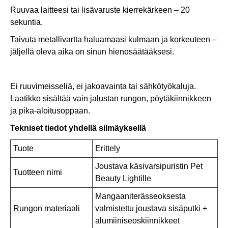
Ruuvaa laitteesi tai lisävaruste kierrekärkeen – 20
sekuntia.
Taivuta metallivartta haluamaasi kulmaan ja korkeuteen –
jäljellä oleva aika on sinun hienosäätääksesi.
Ei ruuvimeisseliä, ei jakoavainta tai sähkötyökaluja.
Laatikko sisältää vain jalustan rungon, pöytäkiinnikkeen
ja pika-aloitusoppaan.
Tekniset tiedot yhdellä silmäyksellä
Tuote
Erittely
Joustava käsivarsipuristin Pet
Tuotteen nimi
Beauty Lightille
Mangaaniterässeoksesta
Rungon materiaali
valmistettu joustava sisäputki +
alumiiniseoskiinnikkeet