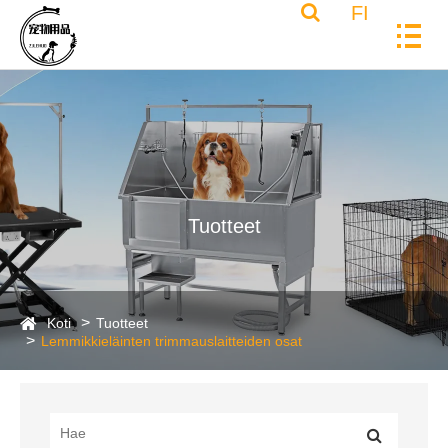
FI
Tuotteet
Koti
Tuotteet
Lemmikkieläinten trimmauslaitteiden osat