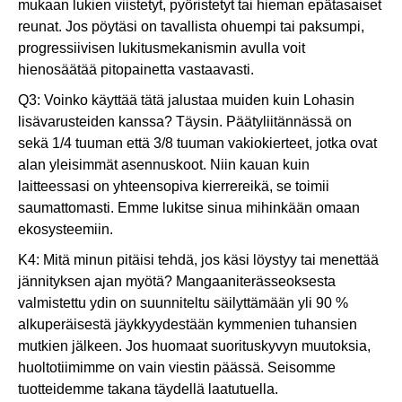
mukaan lukien viistetyt, pyöristetyt tai hieman epätasaiset
reunat. Jos pöytäsi on tavallista ohuempi tai paksumpi,
progressiivisen lukitusmekanismin avulla voit
hienosäätää pitopainetta vastaavasti.
Q3: Voinko käyttää tätä jalustaa muiden kuin Lohasin
lisävarusteiden kanssa? Täysin. Päätyliitännässä on
sekä 1/4 tuuman että 3/8 tuuman vakiokierteet, jotka ovat
alan yleisimmät asennuskoot. Niin kauan kuin
laitteessasi on yhteensopiva kierrereikä, se toimii
saumattomasti. Emme lukitse sinua mihinkään omaan
ekosysteemiin.
K4: Mitä minun pitäisi tehdä, jos käsi löystyy tai menettää
jännityksen ajan myötä? Mangaaniterässeoksesta
valmistettu ydin on suunniteltu säilyttämään yli 90 %
alkuperäisestä jäykkyydestään kymmenien tuhansien
mutkien jälkeen. Jos huomaat suorituskyvyn muutoksia,
huoltotiimimme on vain viestin päässä. Seisomme
tuotteidemme takana täydellä laatutuella.