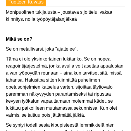
Tuotteen Kuvaus
Monipuolinen tukijalusta – joustava sijoittelu, vakaa
kiinnitys, nolla työpöytäjalanjälkeä
Mikä se on?
Se on metallivarsi, joka "ajattelee".
Tämä ei ole yksinkertainen tukitanko. Se on nopea
reagointijärjestelmä, jonka avulla voit asettaa apualustan
aivan työpöydän reunaan – aina kun tarvitset sitä, missä
tahansa. Halusitpa sitten kiinnittää puhelimen
opetusohjelmien katselua varten, sijoittaa täyttövalo
paremman näkyvyyden parantamiseksi tai ripustaa
kevyen työkalun vapauttamaan molemmat kädet, se
lukittuu paikoilleen muutamassa sekunnissa. Kun olet
valmis, se taittuu pois jättämättä jälkiä.
Se syntyi todellisesta kipupisteestä lemmikkieläinten