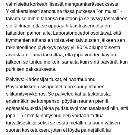
valmistettu korkeahiilisestä mangaaniterässeoksesta.
Yksinkertaisesti sanottuna tässä putkessa "on muisti" -
taivuta se mihin tahansa muotoon ja se pysyy täsmälleen
siellä ilman, että se uppoaa hitaasti asennettujen
laitteiden painon alle. Laboratoriotiedot osoittavat, että
kymmenien tuhansien toistuvien taivutusten jälkeen sen
rakenteellinen jäykkyys pysyy yli 90 % alkuperäisestä
arvostaan. Tämä tarkoittaa, että jopa vuoden käytön
jälkeen se tuntuu melkein samalta kuin sinä päivänä, kun
purit sen pakkauksesta.
Päivitys: Kädensijat tiukat, ei naarmuunnu
Pöytäpidikkeen sisäpuolella on suuripintainen
silikonityynykerros. Se palvelee kahta tarkoitusta:
ensinnäkin se kompensoi pöydän reunan pieniä
epätasaisuuksia jakaa puristusvoiman tasaisesti niin, että
jopa 1,5 cm:n kiinnityshuuleen voidaan tarttua
turvallisesti; toiseksi se estää metallin ja puun välisen
suoran kosketuksen, joten et löydä painejälkiä tai