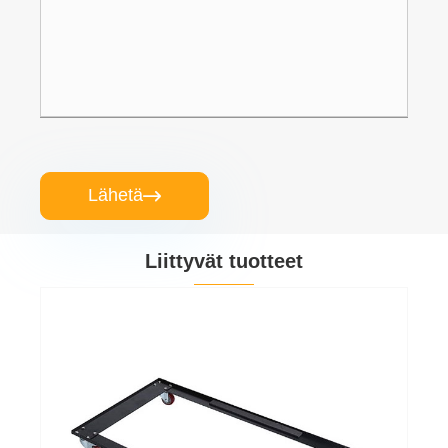
Lähetä

Liittyvät tuotteet
Lemmikkieläinten hoitopöytä Gooseneck
Lamp Clamp
Katso lisää >>