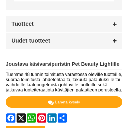
Tuotteet
Uudet tuotteet
Joustava käsivarsipuristin Pet Beauty Lightille
Tuemme 48 tunnin toimitusta varastossa oleville tuotteille,
suoraa toimitusta lähdetehtaalta, takuuta palautuksille tai
vaihdoille laatuongelmista johtuville tuotteille sekä
jatkuvaa tuoteiteraatiota käyttäjien palautteen perusteella.
Lähetä kysely
Facebook
X
WhatsApp
Pinterest
LinkedIn
Share