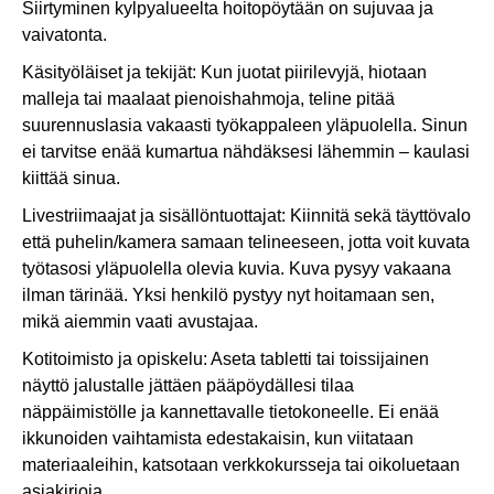
Siirtyminen kylpyalueelta hoitopöytään on sujuvaa ja
vaivatonta.
Käsityöläiset ja tekijät: Kun juotat piirilevyjä, hiotaan
malleja tai maalaat pienoishahmoja, teline pitää
suurennuslasia vakaasti työkappaleen yläpuolella. Sinun
ei tarvitse enää kumartua nähdäksesi lähemmin – kaulasi
kiittää sinua.
Livestriimaajat ja sisällöntuottajat: Kiinnitä sekä täyttövalo
että puhelin/kamera samaan telineeseen, jotta voit kuvata
työtasosi yläpuolella olevia kuvia. Kuva pysyy vakaana
ilman tärinää. Yksi henkilö pystyy nyt hoitamaan sen,
mikä aiemmin vaati avustajaa.
Kotitoimisto ja opiskelu: Aseta tabletti tai toissijainen
näyttö jalustalle jättäen pääpöydällesi tilaa
näppäimistölle ja kannettavalle tietokoneelle. Ei enää
ikkunoiden vaihtamista edestakaisin, kun viitataan
materiaaleihin, katsotaan verkkokursseja tai oikoluetaan
asiakirjoja.