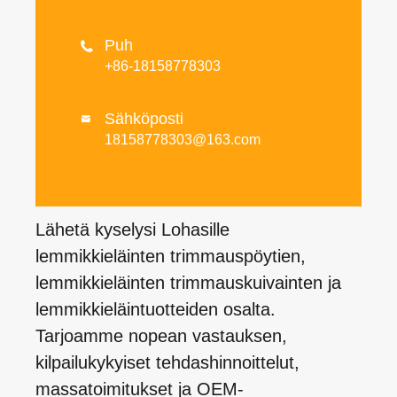
Puh

+86-18158778303
Sähköposti

18158778303@163.com
Lähetä kyselysi Lohasille
lemmikkieläinten trimmauspöytien,
lemmikkieläinten trimmauskuivainten ja
lemmikkieläintuotteiden osalta.
Tarjoamme nopean vastauksen,
kilpailukykyiset tehdashinnoittelut,
massatoimitukset ja OEM-