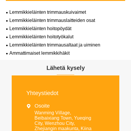
Lemmikkieläinten trimmauskuivaimet
Lemmikkieläinten trimmauslaitteiden osat
Lemmikkieläinten hoitopöydät
Lemmikkieläinten hoitotyökalut
Lemmikkieläinten trimmausaltaat ja uiminen
Ammattimaiset lemmikkihäkit
Lähetä kysely
Yhteystiedot
Osoite

Wanming Village,
Beibaixiang Town, Yueqing
City, Wenzhou City,
Zhejiangin maakunta, Kiina