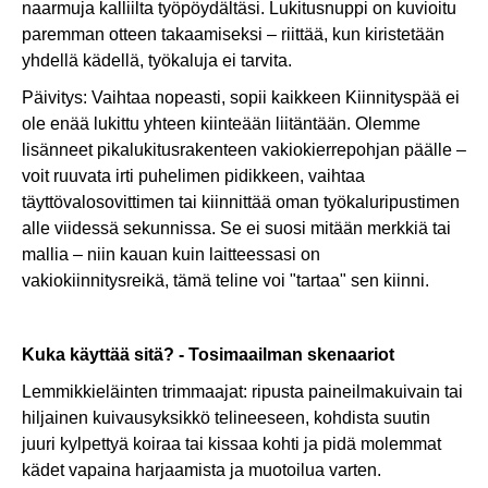
naarmuja kalliilta työpöydältäsi. Lukitusnuppi on kuvioitu
paremman otteen takaamiseksi – riittää, kun kiristetään
yhdellä kädellä, työkaluja ei tarvita.
Päivitys: Vaihtaa nopeasti, sopii kaikkeen Kiinnityspää ei
ole enää lukittu yhteen kiinteään liitäntään. Olemme
lisänneet pikalukitusrakenteen vakiokierrepohjan päälle –
voit ruuvata irti puhelimen pidikkeen, vaihtaa
täyttövalosovittimen tai kiinnittää oman työkaluripustimen
alle viidessä sekunnissa. Se ei suosi mitään merkkiä tai
mallia – niin kauan kuin laitteessasi on
vakiokiinnitysreikä, tämä teline voi "tartaa" sen kiinni.
Kuka käyttää sitä? - Tosimaailman skenaariot
Lemmikkieläinten trimmaajat: ripusta paineilmakuivain tai
hiljainen kuivausyksikkö telineeseen, kohdista suutin
juuri kylpettyä koiraa tai kissaa kohti ja pidä molemmat
kädet vapaina harjaamista ja muotoilua varten.