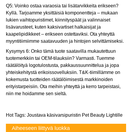
Q5: Voinko ostaa varaosia tai lisätarvikkeita erikseen?
Kyllä. Tarjoamme yksittäisiä komponentteja – mukaan
lukien vaihtopuristimet, kiinnityspäät ja valinnaiset
lisävarusteet, kuten kaksivartiset halkaisijat ja
kaapelipidikkeet – erikseen ostettaviksi. Ota yhteyttä
myyntitiimiimme saatavuuden ja hintojen selvittämiseksi.
Kysymys 6: Onko tämä tuote saatavilla mukautettuun
tuotemerkkiin tai OEM-tilauksiin? Varmasti. Tuemme
räätälöityä logotulostusta, pakkaussuunnittelua ja jopa
yhteiskehitystä erikoissovelluksiin. T&K-tiimillämme on
kokemusta tuotteiden räätälöimisestä markkinoiden
erityistarpeisiin. Ota meihin yhteyttä ja kerro tarpeistasi,
niin me hoidamme sen sieltä.
Hot Tags: Joustava käsivarsipuristin Pet Beauty Lightille
Aiheeseen liittyvä luokka