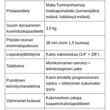
Matta Tummanharmaa
Pintakäsittely
hiekkapuhallettu (sormenjälkiä
estävä, häikäisyä estävä)
Suurin dynaaminen
3,5 kg
kuormituskapasiteetti
Pöydän reunan
38 mm (noin 1,5 tuumaa)
enimmäispaksuus
Loppukäyttöliittymä
Kaksi vakiolankaa (1/4" + 3/8")
Monikulmainen taivutus +
Säätöalue
teleskooppinen jatke
Käsin kiristetty progressiivinen
Puristimen
lukitus + silikoninen liukumaton
kiinnitysmenetelmä
tyyny
Kaksivartinen jakaja,
Valinnaiset lisäosat
kaapelinhallintapidikkeet