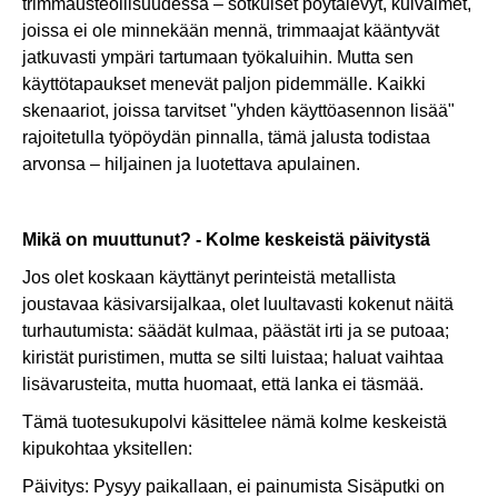
trimmausteollisuudessa – sotkuiset pöytälevyt, kuivaimet,
joissa ei ole minnekään mennä, trimmaajat kääntyvät
jatkuvasti ympäri tartumaan työkaluihin. Mutta sen
käyttötapaukset menevät paljon pidemmälle. Kaikki
skenaariot, joissa tarvitset "yhden käyttöasennon lisää"
rajoitetulla työpöydän pinnalla, tämä jalusta todistaa
arvonsa – hiljainen ja luotettava apulainen.
Mikä on muuttunut? - Kolme keskeistä päivitystä
Jos olet koskaan käyttänyt perinteistä metallista
joustavaa käsivarsijalkaa, olet luultavasti kokenut näitä
turhautumista: säädät kulmaa, päästät irti ja se putoaa;
kiristät puristimen, mutta se silti luistaa; haluat vaihtaa
lisävarusteita, mutta huomaat, että lanka ei täsmää.
Tämä tuotesukupolvi käsittelee nämä kolme keskeistä
kipukohtaa yksitellen:
Päivitys: Pysyy paikallaan, ei painumista Sisäputki on