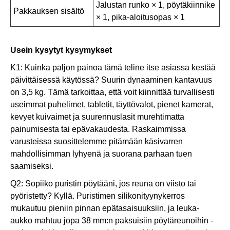
Jalustan runko × 1, pöytäkiinnike
Pakkauksen sisältö
× 1, pika-aloitusopas × 1
Usein kysytyt kysymykset
K1: Kuinka paljon painoa tämä teline itse asiassa kestää
päivittäisessä käytössä? Suurin dynaaminen kantavuus
on 3,5 kg. Tämä tarkoittaa, että voit kiinnittää turvallisesti
useimmat puhelimet, tabletit, täyttövalot, pienet kamerat,
kevyet kuivaimet ja suurennuslasit murehtimatta
painumisesta tai epävakaudesta. Raskaimmissa
varusteissa suosittelemme pitämään käsivarren
mahdollisimman lyhyenä ja suorana parhaan tuen
saamiseksi.
Q2: Sopiiko puristin pöytääni, jos reuna on viisto tai
pyöristetty? Kyllä. Puristimen silikonityynykerros
mukautuu pieniin pinnan epätasaisuuksiin, ja leuka-
aukko mahtuu jopa 38 mm:n paksuisiin pöytäreunoihin -