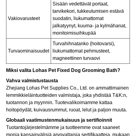
Sisään vedettävät portaat,
tarvikekori, tukkeutumisen estävä
Vakiovarusteet
suodatin, liukumattomat
jalkatyynyt, kuuma- ja kylmähanat,
monitoimisuihkupää
Turvahihnatanko (hoitovarsi),
Turvaominaisuudet
liukumattomat pehmusteet,
magneettinen turvaovi
Miksi valita Lohas Pet Fixed Dog Grooming Bath?
Vahva valmistustausta
Zhejiang Lohas Pet Supplies Co., Ltd. on ammattimainen
lemmikkieläintuotteiden valmistaja, joka yhdistää T&K:n,
tuotannon ja myynnin. Tuotevalikoimamme kattaa
hoitopöydät, kuivausrummut, ruoat, lelut ja paljon muuta.
Globaali vaatimustenmukaisuus ja sertifioinnit
Tuotantojärjestelmämme ja tuotteemme ovat saaneet
monia kansainvälisiä arvovaltaisia ​​sertifikaatteja, mukaan