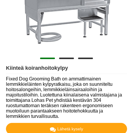
Kiinteä koiranhoitokylpy
Fixed Dog Grooming Bath on ammattimainen
lemmikkieläinten kylpyratkaisu, joka on suunniteltu
hoitosalongeihin, lemmikkieläinsairaaloihin ja
majoitustiloihin. Luotettuna kiinalaisena valmistajana ja
toimittajana Lohas Pet yhdistää kestävän 304
ruostumattoman teräksen rakenteen ergonomiseen
muotoiluun parantaakseen hoitotehokkuutta ja
lemmikkien turvallisuutta.
Lähetä kysely