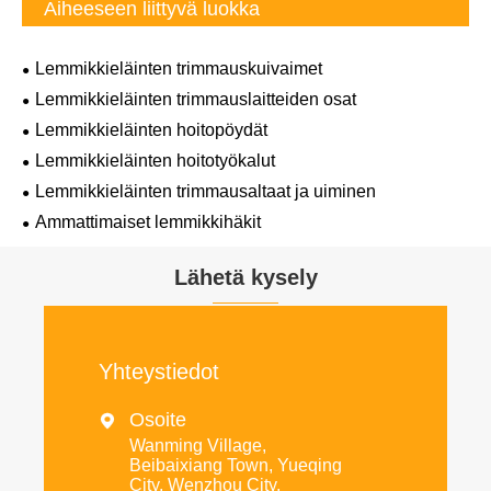
Aiheeseen liittyvä luokka
Lemmikkieläinten trimmauskuivaimet
Lemmikkieläinten trimmauslaitteiden osat
Lemmikkieläinten hoitopöydät
Lemmikkieläinten hoitotyökalut
Lemmikkieläinten trimmausaltaat ja uiminen
Ammattimaiset lemmikkihäkit
Lähetä kysely
Yhteystiedot
Osoite

Wanming Village,
Beibaixiang Town, Yueqing
City, Wenzhou City,