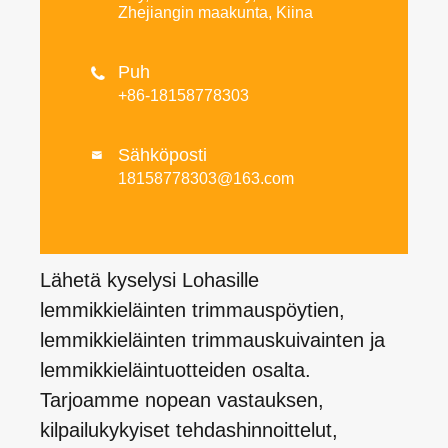
Zhejiangin maakunta, Kiina
Puh

+86-18158778303
Sähköposti

18158778303@163.com
Lähetä kyselysi Lohasille
lemmikkieläinten trimmauspöytien,
lemmikkieläinten trimmauskuivainten ja
lemmikkieläintuotteiden osalta.
Tarjoamme nopean vastauksen,
kilpailukykyiset tehdashinnoittelut,