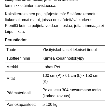
lemmikkieläinten ravistaessa.
Kaksikerroksinen poljinjärjestelmä: Sisäänrakennetut
liukumattomat matot, joissa on säädettävä korkeus.
Pienillä koirilla poljinta voidaan nostaa, jotta trimmaaja ei
taipu liikaa.
Perustiedot
Tuote
Yksityiskohtaiset tekniset tiedot
Tuotteen nimi
Kiinteä koiranhoitokylpy
Merkki
Lohas Pet
130 cm (P) x 61 cm (L) x 150 cm
Mitat
(K)
Paksutettu 304 ruostumaton teräs
Päämateriaali
(korkea kovuus)
Painokapasiteetti
≥ 100 kg