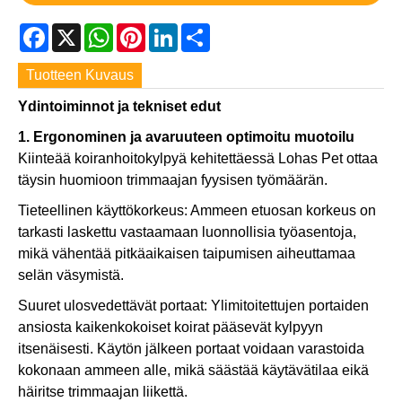
Facebook
X
WhatsApp
Pinterest
LinkedIn
Share
Tuotteen Kuvaus
Ydintoiminnot ja tekniset edut
1. Ergonominen ja avaruuteen optimoitu muotoilu
Kiinteää koiranhoitokylpyä kehitettäessä Lohas Pet ottaa
täysin huomioon trimmaajan fyysisen työmäärän.
Tieteellinen käyttökorkeus: Ammeen etuosan korkeus on
tarkasti laskettu vastaamaan luonnollisia työasentoja,
mikä vähentää pitkäaikaisen taipumisen aiheuttamaa
selän väsymistä.
Suuret ulosvedettävät portaat: Ylimitoitettujen portaiden
ansiosta kaikenkokoiset koirat pääsevät kylpyyn
itsenäisesti. Käytön jälkeen portaat voidaan varastoida
kokonaan ammeen alle, mikä säästää käytävätilaa eikä
häiritse trimmaajan liikettä.