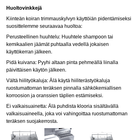
Huoltovinkkejä
Kiinteän koiran trimmauskylvyn käyttöiän pidentämiseksi
suosittelemme seuraavaa huoltoa:
Perusteellinen huuhtelu: Huuhtele shampoon tai
kemikaalien jäämät puhtaalla vedellä jokaisen
käyttökerran jälkeen.
Pidä kuivana: Pyyhi altaan pinta pehmeällä liinalla
päivittäisen käytön jälkeen.
Vältä hiilityökaluja: Älä käytä hiiliterästyökaluja
ruostumattoman teräksen pinnalla sähkökemiallisen
korroosion ja oranssien täplien estämiseksi.
Ei valkaisuainetta: Älä puhdista klooria sisältävällä
valkaisuaineella, joka voi vahingoittaa ruostumattoman
teräksen suojakerrosta.