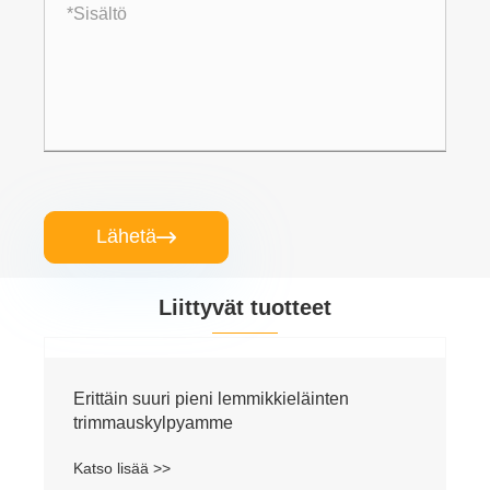
Lähetä

Liittyvät tuotteet