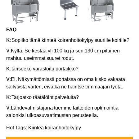
FAQ
K:
Sopiiko tämä kiinteä koiranhoitokylpy suurille koirille?
V:
Kyllä. Se kestää yli 100 kg ja sen 130 cm pituinen
mahtuu useimmat suuret rodut.
K:
täriseekö varastoitu portaikko?
V:
Ei. Näkymättömissä portaissa on oma kisko vakaata
säilytystä varten, eivätkä ne häiritse trimmaajan työtä.
K:
Tarjoatko räätälöintipalveluita?
V:
Lähdevalmistajana tuemme laitteiden optimointia
salonkisi ulkoasuvaatimusten perusteella.
Hot Tags: Kiinteä koiranhoitokylpy