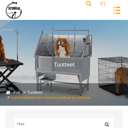
FI
Tuotteet
Koti
Tuotteet
Lemmikkieläinten trimmausaltaat ja uiminen