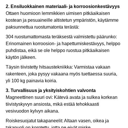
2. Ensiluokkainen materiaali- ja korroosionkestävyys
Ottaen huomioon lemmikkien uimisen pitkäaikaisen
kostean ja pesuaineille altistetun ympäristön, käytämme
paksunnettua ruostumatonta terästä:
304 ruostumattomasta teräksestä valmistettu päärunko:
Erinomainen korroosion- ja hapettumiskestävyys, helppo
puhdistaa, eikä se ole helppo ruostua pitkäaikaisen
käytön jälkeen.
Täysin tiivistetty hitsaustekniikka: Varmistaa vakaan
rakenteen, joka pysyy vakaana myös tuettaessa suuria,
yli 100 kg painavia koiria.
3. Turvallisuus ja yksityiskohtien valvonta
Magneettinen suuri ovi: Kätevä avata ja sulkea korkean
tiivistyskyvyn ansiosta, mikä estää tehokkaasti
vesivuodon kylvyn aikana.
Roiskesuojatut takapaneelit: Altaan vasen, oikea ja
takapuoli on korotettu, jotta ne eivät roiske